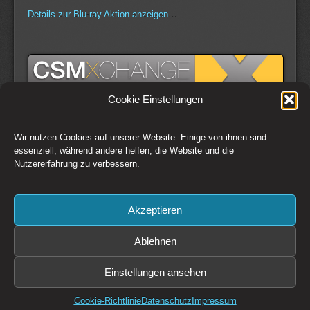
Details zur Blu-ray Aktion anzeigen…
Cookie Einstellungen
Wir nutzen Cookies auf unserer Website. Einige von ihnen sind
Switch to Desktop Version
essenziell, während andere helfen, die Website und die
Nutzererfahrung zu verbessern.
Kontakt
Impressum
AGB
Datenschutz
Widerrufsbelehrung
Cookie-Richtlinie (EU)
Akzeptieren
Copyright © 1993-2026 CSM Production GmbH Österreich - Creative
Solutions + Media
Preise zzgl. 20% MwSt. Irrtümer und Änderungen vorbehalten. Es gelten
Ablehnen
die
AGB
der CSM Production GmbH
Bildrechte: CSM Production GmbH, Fotolia / Adobe Stock, sofern nicht
Einstellungen ansehen
anders angegeben.
Diese Website ist durch reCAPTCHA geschützt und es gelten die
Datenschutzbestimmungen
und
Nutzungsbedingungen
von Google.
Cookie-Richtlinie
Datenschutz
Impressum