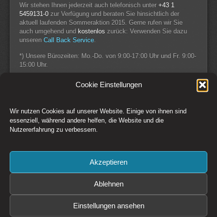
Wir stehen Ihnen jederzeit auch telefonisch unter
+43 1
5459131-0
zur Verfügung und beraten Sie hinsichtlich der
aktuell laufenden Sommeraktion 2015. Gerne rufen wir Sie
auch umgehend und
kostenlos
zurück: Verwenden Sie dazu
unseren
Call Back Service
.
*) Unsere Bürozeiten: Mo.-Do. von 9:00-17:00 Uhr und Fr. 9:00-
15:00 Uhr.
Ihr CSM Team
Cookie Einstellungen
Wir nutzen Cookies auf unserer Website. Einige von ihnen sind
Switch to Desktop Version
essenziell, während andere helfen, die Website und die
Nutzererfahrung zu verbessern.
Kontakt
Impressum
AGB
Datenschutz
Widerrufsbelehrung
Cookie-Richtlinie (EU)
Akzeptieren
Copyright © 1993-2026 CSM Production GmbH Österreich - Creative
Solutions + Media
Preise zzgl. 20% MwSt. Irrtümer und Änderungen vorbehalten. Es gelten
Ablehnen
die
AGB
der CSM Production GmbH
Bildrechte: CSM Production GmbH, Fotolia / Adobe Stock, sofern nicht
Einstellungen ansehen
anders angegeben.
Diese Website ist durch reCAPTCHA geschützt und es gelten die