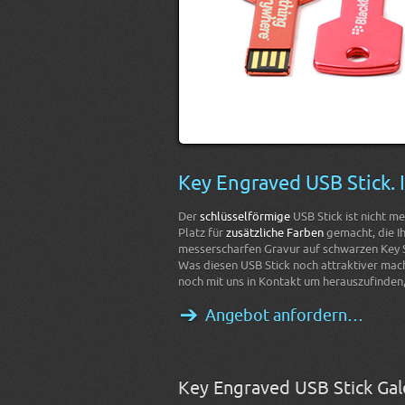
Key Engraved USB Stick. I
Der
schlüsselförmige
USB Stick ist nicht 
Platz für
zusätzliche Farben
gemacht, die I
messerscharfen Gravur auf schwarzen Key S
Was diesen USB Stick noch attraktiver macht
noch mit uns in Kontakt um herauszufinden
Angebot anfordern…
Key Engraved USB Stick Gal