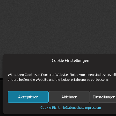
Cookie Einstellungen
Wir nutzen Cookies auf unserer Website. Einige von ihnen sind essenziel
andere helfen, die Website und die Nutzererfahrung zu verbessern.
KONTAKT
IMPRESSUM
AGB
DATENSC
Akzeptieren
Ablehnen
Einstellunge
Copyright © 1993-2026 CSM Production GmbH 
Preise zzgl. 20% MwSt. Irrtümer und Änderun
Bildrechte: CSM Production GmbH, Fotolia / 
Cookie-Richtlinie
Datenschutz
Impressum
Diese Website ist durch reCAPTCHA geschützt