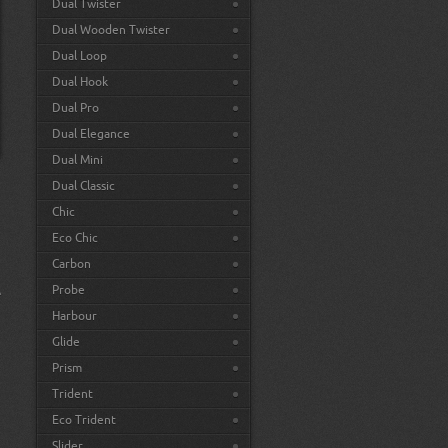
Dual Twister
Dual Wooden Twister
Dual Loop
Dual Hook
Dual Pro
Dual Elegance
Dual Mini
Dual Classic
Chic
Eco Chic
Carbon
Probe
e
Harbour
Glide
Prism
Trident
Eco Trident
Slider