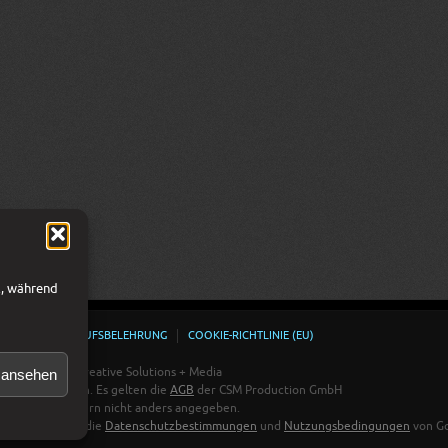
l, während
HUTZ
WIDERRUFSBELEHRUNG
COOKIE-RICHTLINIE (EU)
n ansehen
Österreich - Creative Solutions + Media
gen vorbehalten. Es gelten die
AGB
der CSM Production GmbH
Adobe Stock, sofern nicht anders angegeben.
 und es gelten die
Datenschutzbestimmungen
und
Nutzungsbedingungen
von Go