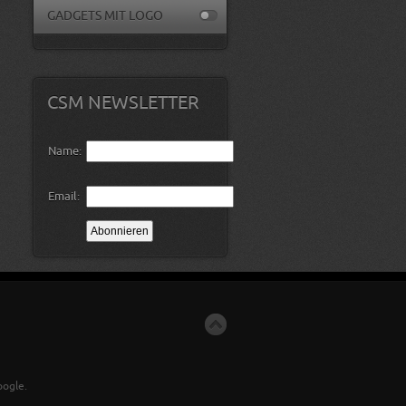
GADGETS MIT LOGO
CSM NEWSLETTER
Name:
Email:
ogle.