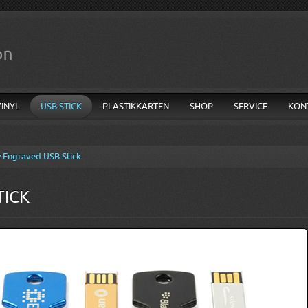
VINYL
USB STICK
PLASTIKKARTEN
SHOP
SERVICE
KON
 Engraved USB Stick
TICK