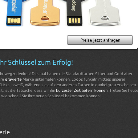
hr Schlüssel zum Erfolg!
mehr wegzudenken! Diesmal haben die Standardfarben Silber und Gold aber
hre
gravierte
Marke untermalen können. Logos funkeln mittels unserer
ticks in weiß, während sie auf den anderen Farben in dunkelgrau erscheinen.
, ist die Tatsache, dass wir ihn
kürzester Zeit liefern können
. Treten Sie heut
, wie schnell Sie Ihre neuen Schlüssel bekommen können!
erie