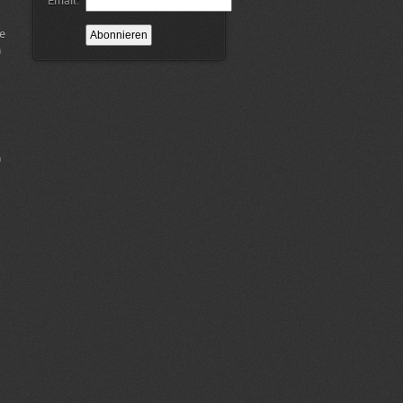
Email:
te
n
n