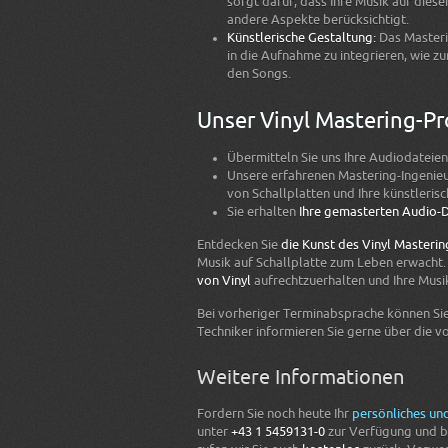
sorgt dafür, dass Ihre Musik auf dies
andere Aspekte berücksichtigt.
Künstlerische Gestaltung:
Das Masterin
in die Aufnahme zu integrieren, wie z
den Songs.
Unser Vinyl Mastering-Pr
Übermitteln Sie uns Ihre Audiodateien
Unsere erfahrenen Mastering-Ingenie
von Schallplatten und Ihre künstleris
Sie erhalten
Ihre gemasterten Audio-
Entdecken Sie
die Kunst des Vinyl Masterin
Musik auf Schallplatte zum Leben erwacht. 
von Vinyl
aufrechtzuerhalten und Ihre Musi
Bei vorheriger Terminabsprache können Si
Techniker informieren Sie gerne über die 
Weitere Informationen
Fordern Sie noch heute Ihr
persönliches un
unter
+43 1 5459131-0
zur Verfügung und be