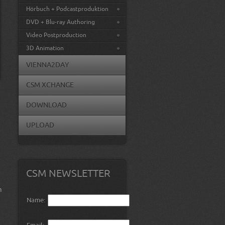
Hörbuch + Podcastproduktion
DVD + Blu-ray Authoring
Video Postproduction
3D Animation
VIENNA2DAY
CSM XCHANGE
DOWNLOAD
UPLOAD
CSM NEWSLETTER
n
Name: