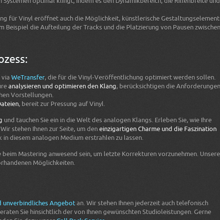
en Systemen optimal klingt, indem es den Dynamikbereich, die Rillenbreite und
g für Vinyl eröffnet auch die Möglichkeit, künstlerische Gestaltungselemen
um Beispiel die Aufteilung der Tracks und die Platzierung von Pausen zwische
ozess:
 via
WeTransfer
, die für die Vinyl-Veröffentlichung optimiert werden sollen.
ure
analysieren und optimieren den Klang
, berücksichtigen die Anforderunge
chen Vorstellungen.
Dateien
, bereit zur Pressung auf Vinyl.
g
und tauchen Sie ein in die Welt des analogen Klangs. Erleben Sie, wie Ihre
Wir stehen Ihnen zur Seite, um den
einzigartigen Charme und die Faszination
k in diesem analogen Medium erstrahlen zu lassen.
e beim Mastering anwesend sein, um letzte Korrekturen vorzunehmen. Unsere
vorhandenen Möglichkeiten.
d unverbindliches Angebot
an. Wir stehen Ihnen jederzeit auch telefonisch
raten Sie hinsichtlich der von Ihnen gewünschten Studioleistungen. Gerne