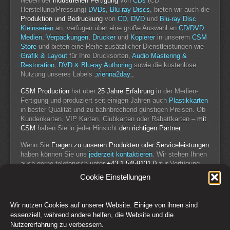
Neben der
industriellen Fertigung
von
CDs
(CD
Herstellung/Pressung)
DVDs
,
Blu-ray Discs
, bieten wir auch die
Produktion und Bedruckung
von
CD
,
DVD
und
Blu-ray Disc
Kleinserien
an, verfügen über eine große Auswahl an
CD/DVD
Medien
,
Verpackungen
,
Drucker
und
Kopierer
in unserem
CSM
Store
und bieten eine Reihe zusätzlicher Dienstleistungen wie
Grafik & Layout
für Ihre Drucksorten,
Audio Mastering &
Restoration
,
DVD & Blu-ray Authoring
sowie die kostenlose
Nutzung unseres Labels „
vienna2day
„.
CSM Production
hat über
25 Jahre Erfahrung
in der Medien-
Fertigung und produziert seit einigen Jahren auch
Plastikkarten
in bester Qualität und zu bahnbrechend günstigen Preisen. Ob
Kundenkarten, VIP Karten, Clubkarten oder Rabattkarten –
mit
CSM
haben Sie in jeder Hinsicht
den richtigen Partner
.
Wenn Sie
Fragen zu unseren Produkten oder Serviceleistungen
haben können Sie uns
jederzeit kontaktieren
. Wir stehen Ihnen
auch gerne telefonisch unter
+43 1 5459131-0
zur Verfügung
oder rufen Sie
kostenlos
zurück:
Call Back Service
.
Cookie Einstellungen
Wir nutzen Cookies auf unserer Website. Einige von ihnen sind
Switch to Desktop Version
essenziell, während andere helfen, die Website und die
Nutzererfahrung zu verbessern.