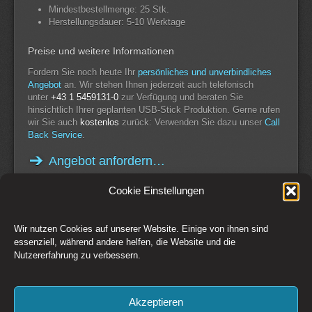
Mindestbestellmenge: 25 Stk.
Herstellungsdauer: 5-10 Werktage
Preise und weitere Informationen
Fordern Sie noch heute Ihr
persönliches und unverbindliches
Angebot
an. Wir stehen Ihnen jederzeit auch telefonisch
unter
+43 1 5459131-0
zur Verfügung und beraten Sie
hinsichtlich Ihrer geplanten USB-Stick Produktion. Gerne rufen
wir Sie auch
kostenlos
zurück: Verwenden Sie dazu unser
Call
Back Service
.
Angebot anfordern…
Cookie Einstellungen
Wir nutzen Cookies auf unserer Website. Einige von ihnen sind
Switch to Desktop Version
essenziell, während andere helfen, die Website und die
Nutzererfahrung zu verbessern.
Kontakt
Impressum
AGB
Datenschutz
Widerrufsbelehrung
Cookie-Richtlinie (EU)
Akzeptieren
Copyright © 1993-2026 CSM Production GmbH Österreich - Creative