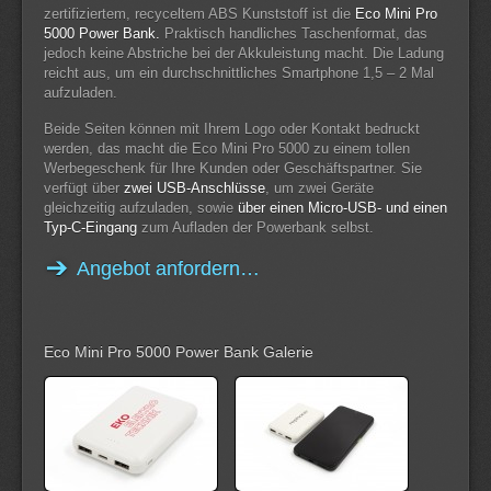
zertifiziertem, recyceltem ABS Kunststoff ist die
Eco Mini Pro
5000 Power Bank.
Praktisch handliches Taschenformat, das
jedoch keine Abstriche bei der Akkuleistung macht. Die Ladung
reicht aus, um ein durchschnittliches Smartphone 1,5 – 2 Mal
aufzuladen.
Beide Seiten können mit Ihrem Logo oder Kontakt bedruckt
werden, das macht die Eco Mini Pro 5000 zu einem tollen
Werbegeschenk für Ihre Kunden oder Geschäftspartner. Sie
verfügt über
zwei USB-Anschlüsse
, um zwei Geräte
gleichzeitig aufzuladen, sowie
über einen Micro-USB- und einen
Typ-C-Eingang
zum Aufladen der Powerbank selbst.
Angebot anfordern…
Eco Mini Pro 5000 Power Bank Galerie