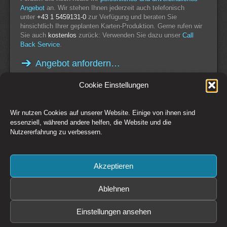
Angebot
an. Wir stehen Ihnen jederzeit auch telefonisch
unter
+43 1 5459131-0
zur Verfügung und beraten Sie
hinsichtlich Ihrer geplanten Karten-Produktion. Gerne rufen wir
Sie auch
kostenlos
zurück: Verwenden Sie dazu unser
Call
Back Service
.
Angebot anfordern…
Cookie Einstellungen
Wir nutzen Cookies auf unserer Website. Einige von ihnen sind
Switch to Desktop Version
essenziell, während andere helfen, die Website und die
Nutzererfahrung zu verbessern.
Kontakt
Impressum
AGB
Datenschutz
Widerrufsbelehrung
Cookie-Richtlinie (EU)
Akzeptieren
Copyright © 1993-2026 CSM Production GmbH Österreich - Creative
Solutions + Media
Preise zzgl. 20% MwSt. Irrtümer und Änderungen vorbehalten. Es gelten
Ablehnen
die
AGB
der CSM Production GmbH
Bildrechte: CSM Production GmbH, Fotolia / Adobe Stock, sofern nicht
Einstellungen ansehen
anders angegeben.
Diese Website ist durch reCAPTCHA geschützt und es gelten die