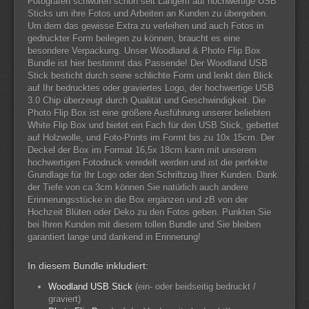
Fotografen schwören schon seit Langem auf hochwertige USB
Sticks um ihre Fotos und Arbeiten an Kunden zu übergeben.
Um dem das gewisse Extra zu verleihen und auch Fotos in
gedruckter Form beilegen zu können, braucht es eine
besondere Verpackung. Unser Woodland & Photo Flip Box
Bundle ist hier bestimmt das Passende! Der Woodland USB
Stick besticht durch seine schlichte Form und lenkt den Blick
auf Ihr bedrucktes oder graviertes Logo, der hochwertige USB
3.0 Chip überzeugt durch Qualität und Geschwindigkeit. Die
Photo Flip Box ist eine größere Ausführung unserer beliebten
White Flip Box und bietet ein Fach für den USB Stick, gebettet
auf Holzwolle, und Foto-Prints im Formt bis zu 10x 15cm. Der
Deckel der Box im Format 16,5x 18cm kann mit unserem
hochwertigen Fotodruck veredelt werden und ist die perfekte
Grundlage für Ihr Logo oder den Schriftzug Ihrer Kunden. Dank
der Tiefe von ca 3cm können Sie natürlich auch andere
Erinnerungsstücke in die Box ergänzen und zB von der
Hochzeit Blüten oder Deko zu den Fotos geben. Punkten Sie
bei Ihren Kunden mit diesem tollen Bundle und Sie bleiben
garantiert lange und dankend in Erinnerung!
In diesem Bundle inkludiert:
Woodland USB Stick
(ein- oder beidseitig bedruckt /
graviert)