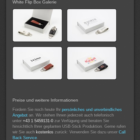
White Flip Box Galerie
Preise und weitere Informationen
Fordern Sie noch heute Ihr
persönliches und unverbindliches
Angebot
an. Wir stehen Ihnen jederzeit auch telefonisch
unter
+43 1 5459131-0
zur Verfügung und beraten Sie
hinsichtlich Ihrer geplanten USB-Stick Produktion. Gerne rufen
wir Sie auch
kostenlos
zurück: Verwenden Sie dazu unser
Call
Back Service
.