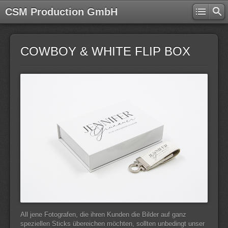
CSM Production GmbH
COWBOY & WHITE FLIP BOX
All jene Fotografen, die ihren Kunden die Bilder auf ganz
speziellen Sticks übereichen möchten, sollten unbedingt unser