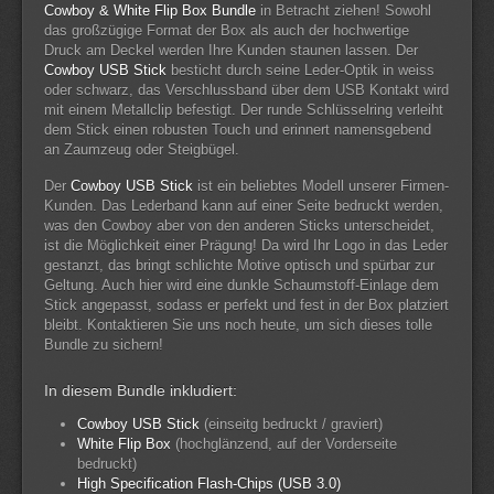
Cowboy & White Flip Box Bundle
in Betracht ziehen! Sowohl
das großzügige Format der Box als auch der hochwertige
Druck am Deckel werden Ihre Kunden staunen lassen. Der
Cowboy USB Stick
besticht durch seine Leder-Optik in weiss
oder schwarz, das Verschlussband über dem USB Kontakt wird
mit einem Metallclip befestigt. Der runde Schlüsselring verleiht
dem Stick einen robusten Touch und erinnert namensgebend
an Zaumzeug oder Steigbügel.
Der
Cowboy USB Stick
ist ein beliebtes Modell unserer Firmen-
Kunden. Das Lederband kann auf einer Seite bedruckt werden,
was den Cowboy aber von den anderen Sticks unterscheidet,
ist die Möglichkeit einer Prägung! Da wird Ihr Logo in das Leder
gestanzt, das bringt schlichte Motive optisch und spürbar zur
Geltung. Auch hier wird eine dunkle Schaumstoff-Einlage dem
Stick angepasst, sodass er perfekt und fest in der Box platziert
bleibt. Kontaktieren Sie uns noch heute, um sich dieses tolle
Bundle zu sichern!
In diesem Bundle inkludiert:
Cowboy USB Stick
(einseitg bedruckt / graviert)
White Flip Box
(hochglänzend, auf der Vorderseite
bedruckt)
High Specification Flash-Chips (USB 3.0)