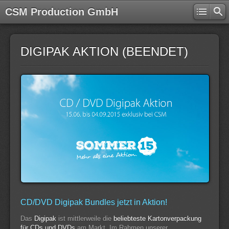
CSM Production GmbH
DIGIPAK AKTION (BEENDET)
CD/DVD Digipak Bundles jetzt in Aktion!
Das
Digipak
ist mittlerweile die
beliebteste Kartonverpackung
für CDs und DVDs
am Markt. Im Rahmen unserer