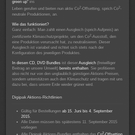
green up“
ins
2
2
Leben gerufen und bieten nun aktiv Co
-Offsetting, sprich Co
-
neutrale Produktionen, an.
Wie das funktioniert?
Ganz einfach: Man zahlt einen Ausgleich (sprich Aufpreis) an
2
zertifizierte Klimaschutzprojekte, um den Co
-Ausstoß, den
eine Produktion verursacht hat, zu neutralisieren. Dieser
Ausgleich ist variabel und richtet sich stets nach der
Konfiguration des jeweiligen Produktes.
In diesen CD, DVD Bundles
ist dieser
Ausgleich
(freiwilliger
Beitrag an unsere Umwelt)
bereits enthalten
. Sie profitieren
also nicht nur von den unglaublich günstigen Aktions-Preisen,
sondern unterstützen auch den Klimaschutz und tragen mit uns
dazu bei, dass unsere Erde wieder grüner wird.
Digipak Aktions-Richtlinien
Gültig für Bestellungen
ab 15. Juni bis 4. September
2015.
Alle Daten müssen bis spätestens 11. September 2015
vorliegen
2
Alle Digipak Aktions-Bundles enthalten das
Co
-Offsetting