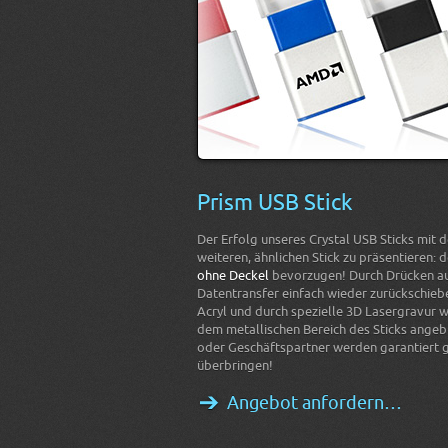
Prism USB Stick
Der Erfolg unseres Crystal USB Sticks mit 
weiteren, ähnlichen Stick zu präsentieren: 
ohne Deckel
bevorzugen! Durch Drücken auf
Datentransfer einfach wieder zurückschiebe
Acryl und durch spezielle 3D Lasergravur 
dem metallischen Bereich des Sticks angeb
oder Geschäftspartner werden garantiert g
überbringen!
Angebot anfordern…