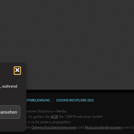
l, während
HUTZ
WIDERRUFSBELEHRUNG
COOKIE-RICHTLINIE (EU)
n ansehen
Österreich - Creative Solutions + Media
gen vorbehalten. Es gelten die
AGB
der CSM Production GmbH
Adobe Stock, sofern nicht anders angegeben.
 und es gelten die
Datenschutzbestimmungen
und
Nutzungsbedingungen
von Go