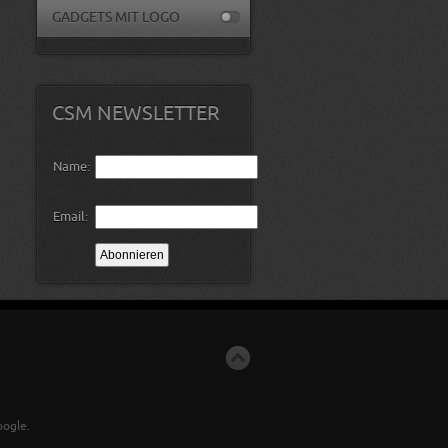
GADGETS MIT LOGO
CSM NEWSLETTER
Name:
Email:
ogle.