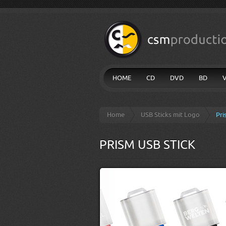
HOME
CD
DVD
BD
Home
USB Sticks mit Logo
Pri
PRISM USB STICK