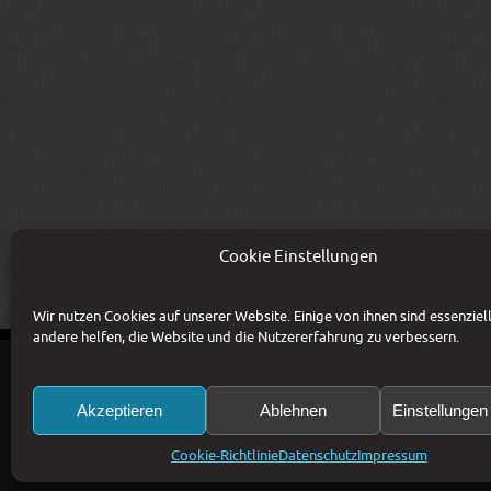
Cookie Einstellungen
Wir nutzen Cookies auf unserer Website. Einige von ihnen sind essenziel
andere helfen, die Website und die Nutzererfahrung zu verbessern.
KONTAKT
IMPRESSUM
AGB
DATENSC
Akzeptieren
Ablehnen
Einstellunge
Copyright © 1993-2026 CSM Production GmbH 
Preise zzgl. 20% MwSt. Irrtümer und Änderun
Bildrechte: CSM Production GmbH, Fotolia / 
Cookie-Richtlinie
Datenschutz
Impressum
Diese Website ist durch reCAPTCHA geschützt