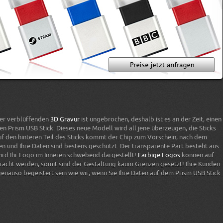
der verblüffenden
3D Gravur
ist ungebrochen, deshalb ist es an der Zeit, einen
den Prism USB Stick. Dieses neue Modell wird all jene überzeugen, die Sticks
 den hinteren Teil des Sticks kommt der Chip zum Vorschein, nach dem
n und Ihre Daten sind bestens geschützt. Der transparente Part besteht aus
wird Ihr Logo im Inneren schwebend dargestellt!
Farbige Logos
können auf
racht werden, somit sind der Gestaltung kaum Grenzen gesetzt! Ihre Kunden
enauso begeistert sein wie wir, wenn Sie Ihre Daten auf dem Prism USB Stick