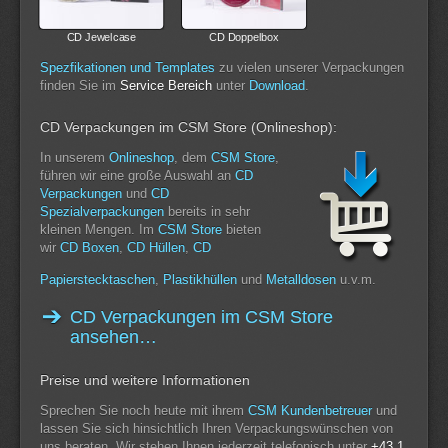
CD Jewelcase
CD Doppelbox
Spezfikationen und Templates
zu vielen unserer Verpackungen
finden Sie im
Service Bereich
unter
Download
.
CD Verpackungen im CSM Store (Onlineshop):
In unserem
Onlineshop
, dem
CSM Store
,
führen wir eine große Auswahl an
CD
Verpackungen
und
CD
Spezialverpackungen
bereits in sehr
kleinen Mengen. Im
CSM Store
bieten
wir
CD Boxen
,
CD Hüllen
,
CD
Papierstecktaschen
,
Plastikhüllen
und
Metalldosen
u.v.m.
CD Verpackungen im CSM Store
ansehen…
Preise und weitere Informationen
Sprechen Sie noch heute mit ihrem
CSM Kundenbetreuer
und
lassen Sie sich hinsichtlich Ihren Verpackungswünschen von
uns beraten. Wir stehen Ihnen jederzeit telefonisch unter
+43 1