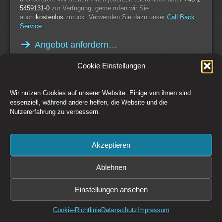
5459131-0
zur Verfügung, gerne rufen wir Sie
auch
kostenlos
zurück: Verwenden Sie dazu unser
Call Back
Service
.
Angebot anfordern…
Cookie Einstellungen
Wir nutzen Cookies auf unserer Website. Einige von ihnen sind
Switch to Desktop Version
essenziell, während andere helfen, die Website und die
Nutzererfahrung zu verbessern.
Kontakt
Impressum
AGB
Datenschutz
Widerrufsbelehrung
Cookie-Richtlinie (EU)
Akzeptieren
Copyright © 1993-2026 CSM Production GmbH Österreich - Creative
Solutions + Media
Preise zzgl. 20% MwSt. Irrtümer und Änderungen vorbehalten. Es gelten
Ablehnen
die
AGB
der CSM Production GmbH
Bildrechte: CSM Production GmbH, Fotolia / Adobe Stock, sofern nicht
Einstellungen ansehen
anders angegeben.
Diese Website ist durch reCAPTCHA geschützt und es gelten die
Datenschutzbestimmungen
und
Nutzungsbedingungen
von Google.
Cookie-Richtlinie
Datenschutz
Impressum