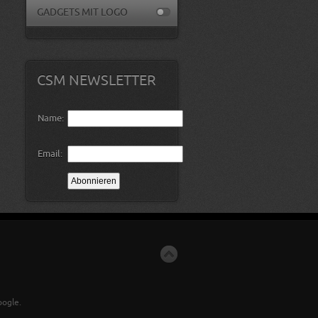
GADGETS MIT LOGO
CSM NEWSLETTER
Name:
Email:
ogle.