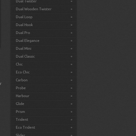
Dual Twister
Dual Wooden Twister
Dual Loop
Dual Hook
Dual Pro
Dual Elegance
Dual Mini
Dual Classic
Chic
Eco Chic
Carbon
r
Probe
Harbour
Glide
Prism
Trident
Eco Trident
Slider