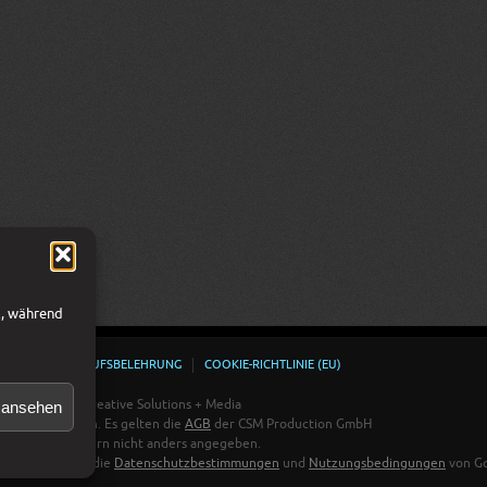
l, während
HUTZ
WIDERRUFSBELEHRUNG
COOKIE-RICHTLINIE (EU)
n ansehen
Österreich - Creative Solutions + Media
gen vorbehalten. Es gelten die
AGB
der CSM Production GmbH
Adobe Stock, sofern nicht anders angegeben.
 und es gelten die
Datenschutzbestimmungen
und
Nutzungsbedingungen
von Go