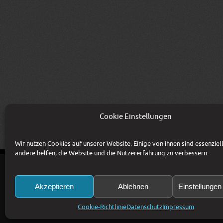
Cookie Einstellungen
Wir nutzen Cookies auf unserer Website. Einige von ihnen sind essenziel
andere helfen, die Website und die Nutzererfahrung zu verbessern.
KONTAKT
IMPRESSUM
AGB
DATENSC
Akzeptieren
Ablehnen
Einstellunge
Copyright © 1993-2026 CSM Production GmbH 
Preise zzgl. 20% MwSt. Irrtümer und Änderun
Bildrechte: CSM Production GmbH, Fotolia / 
Cookie-Richtlinie
Datenschutz
Impressum
Diese Website ist durch reCAPTCHA geschützt