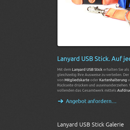
Lanyard USB Stick. Auf j
Mit dem
Lanyard USB Stick
erhalten Sie als
gleichzeitig Ihre Ausweise zu verteilen. Der
von
Mitgliedskarte
oder
Kartenhalterung
v
Rückseite drücken und auseinanderziehen.
vollenden das Gesamtwerk mittels
Aufdruc
Angebot anfordern…
Lanyard USB Stick Galerie