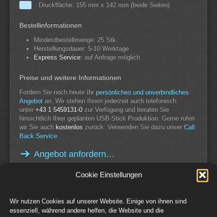
Druckfläche: 155 mm x 142 mm (beide Seiten)
Bestellinformationen
Mindestbestellmenge: 25 Stk.
Herstellungsdauer: 5-10 Werktage
Express Service:
auf Anfrage möglich
Preise und weitere Informationen
Fordern Sie noch heute Ihr
persönliches und unverbindliches
Angebot
an. Wir stehen Ihnen jederzeit auch telefonisch
unter
+43 1 5459131-0
zur Verfügung und beraten Sie
hinsichtlich Ihrer geplanten USB-Stick Produktion. Gerne rufen
wir Sie auch
kostenlos
zurück: Verwenden Sie dazu unser
Call
Back Service
.
Angebot anfordern…
Cookie Einstellungen
Wir nutzen Cookies auf unserer Website. Einige von ihnen sind
Switch to Desktop Version
essenziell, während andere helfen, die Website und die