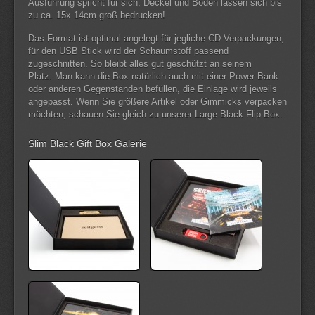
Ausführung spricht für sich, Deckel und Boden lassen sich bis
zu ca. 15x 14cm groß bedrucken!
Das Format ist optimal angelegt für jegliche CD Verpackungen,
für den USB Stick wird der Schaumstoff passend
zugeschnitten. So bleibt alles gut geschützt an seinem
Platz. Man kann die Box natürlich auch mit einer Power Bank
oder anderen Gegenständen befüllen, die Einlage wird jeweils
angepasst. Wenn Sie größere Artikel oder Gimmicks verpacken
möchten, schauen Sie gleich zu unserer Large Black Flip Box.
Slim Black Gift Box Galerie