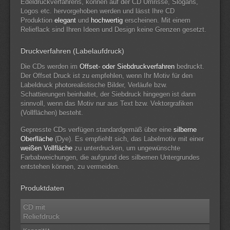
Edeldruckverfahrens, können auf der CD Umrisse, Slogans,
Logos etc. hervorgehoben werden und lässt Ihre CD
Produktion
elegant
und
hochwertig
erscheinen. Mit einem
Relieflack sind Ihren Ideen und Design keine Grenzen gesetzt.
Druckverfahren (Labelaufdruck)
Die CDs werden im
Offset- oder Siebdruckverfahren
bedruckt.
Der Offset Druck ist zu empfehlen, wenn Ihr Motiv für den
Labeldruck photorealistische Bilder, Verläufe bzw.
Schattierungen beinhaltet, der Siebdruck hingegen ist dann
sinnvoll, wenn das Motiv nur aus Text bzw. Vektorgrafiken
(Vollflächen) besteht.
Gepresste CDs verfügen standardgemäß über eine
silberne
Oberfläche
(Dye). Es empfiehlt sich, das Labelmotiv mit einer
weißen Vollfläche
zu unterdrucken, um ungewünschte
Farbabweichungen, die aufgrund des silbernen Untergrundes
entstehen können, zu vermeiden.
Produktdaten
CD mit
Reliefdruck