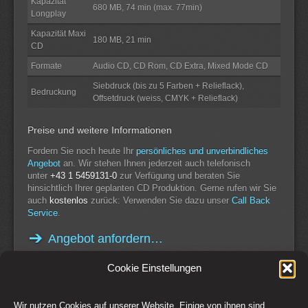
Kapazität
680 MB, 74 min (max. 77min)
Longplay
Kapazität Maxi
180 MB, 21 min
CD
Formate
Audio CD, CD Rom, CD Extra, Mixed Mode CD
Siebdruck (bis zu 5 Farben + Relieflack),
Bedruckung
Offsetdruck (weiss, CMYK + Relieflack)
Preise und weitere Informationen
Fordern Sie noch heute Ihr
persönliches und unverbindliches
Angebot
an. Wir stehen Ihnen jederzeit auch telefonisch
unter
+43 1 5459131-0
zur Verfügung und beraten Sie
hinsichtlich Ihrer geplanten CD Produktion. Gerne rufen wir Sie
auch
kostenlos
zurück: Verwenden Sie dazu unser
Call Back
Service
.
Angebot anfordern…
Cookie Einstellungen
Wir nutzen Cookies auf unserer Website. Einige von ihnen sind