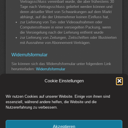
Vertragsschluss vereinbart wurde, die aber frühestens 30
Tage nach Vertragsschluss geliefert werden können und
deren aktueller Wert von Schwankungen auf dem Markt
abhängt, auf die der Unternehmer keinen Einfluss hat,
zur Lieferung von Ton- oder Videoaufnahmen oder
Computersoftware in einer versiegelten Packung, wenn
die Versiegelung nach der Lieferung entfernt wurde
zur Lieferung von Zeitungen, Zeitschriften oder Illustrierten
mit Ausnahme von Abonnement-Verträgen.
Widerrufsformular
Sie können sich das Widerrufsformular unter folgendem Link
herunterladen:
Widerrufsformular
Cookie Einstellungen
Wir nutzen Cookies auf unserer Website. Einige von ihnen sind
Switch to Desktop Version
essenziell, während andere helfen, die Website und die
Nutzererfahrung zu verbessern.
Kontakt
Impressum
AGB
Datenschutz
Widerrufsbelehrung
Cookie-Richtlinie (EU)
Akzeptieren
Copyright © 1993-2026 CSM Production GmbH Österreich - Creative