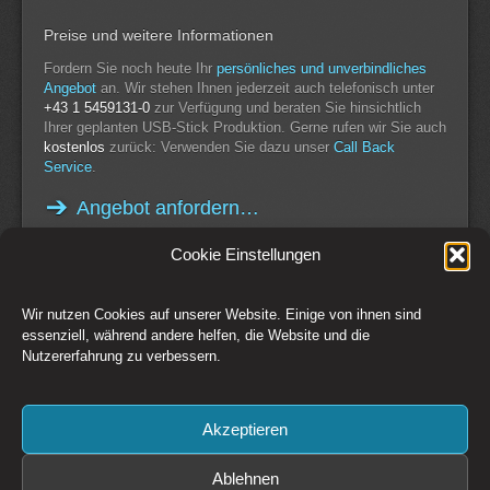
Preise und weitere Informationen
Fordern Sie noch heute Ihr
persönliches und unverbindliches
Angebot
an. Wir stehen Ihnen jederzeit auch telefonisch unter
+43 1 5459131-0
zur Verfügung und beraten Sie hinsichtlich
Ihrer geplanten USB-Stick Produktion. Gerne rufen wir Sie auch
kostenlos
zurück: Verwenden Sie dazu unser
Call Back
Service
.
Angebot anfordern…
Cookie Einstellungen
Wir nutzen Cookies auf unserer Website. Einige von ihnen sind
Switch to Desktop Version
essenziell, während andere helfen, die Website und die
Nutzererfahrung zu verbessern.
Kontakt
Impressum
AGB
Datenschutz
Widerrufsbelehrung
Cookie-Richtlinie (EU)
Akzeptieren
Copyright © 1993-2026 CSM Production GmbH Österreich - Creative
Solutions + Media
Preise zzgl. 20% MwSt. Irrtümer und Änderungen vorbehalten. Es gelten
Ablehnen
die
AGB
der CSM Production GmbH