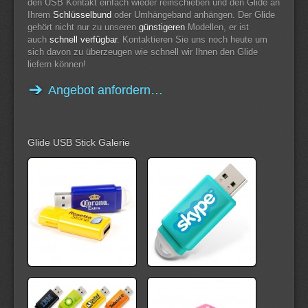
den USB Kontakt einfach wieder reinschieben und den Glide an
Ihrem
Schlüsselbund
oder Umhängeband anhängen. Der Glide
gehört nicht nur zu unseren
günstigeren
Modellen, er ist
auch
schnell verfügbar
. Kontaktieren Sie uns noch heute um
sich davon zu überzeugen wie schnell wir Ihnen den Glide
liefern können!
Angebot anfordern…
Glide USB Stick Galerie