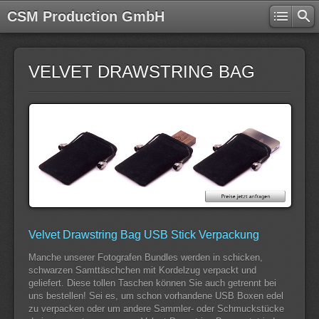
CSM Production GmbH
VELVET DRAWSTRING BAG
Velvet Drawstring Bag USB Stick Verpackung
Manche unserer Fotografen Bundles werden in schicken,
schwarzen Samttäschchen mit Kordelzug verpackt und
geliefert. Diese tollen Taschen können Sie auch getrennt bei
uns bestellen! Sei es, um schon vorhandene USB Boxen edel
zu verpacken oder um andere Sammler- oder Schmuckstücke