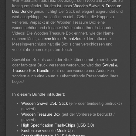
Wer Materialien aus Holz bevorzugt, den Woodland aber als zu
kantig empfindet, für den ist unser
Wooden Swivel & Treasure
Box Bundle
genau richtig! Der Stick ist elegant abgerundet und
wird ausgeklappt, so läuft man nicht Gefahr, die Kappe zu
verlieren. Verpackt in der Wooden Treasure Box eine
wunderschöne und elegante Präsentation Ihrer Fotos oder
Videos! Die Wooden Treasure Box erinnert, wie der Name
erahnen lässt, an
eine kleine Schatzkiste
. Der raffinierte
Messingverschluss hält die Box sicher verschlossen und
verleiht ihr einen exquisiten Touch.
Sowohl die Box als auch der Stick können mit feiner Gravur
oder farbigem Druck versehen werden, so wird das
Swivel &
Treasure Box Bundle
nicht nur ein wunderbares Andenken,
sondern auch eine kaum zu übertreffende Präsentation Ihres
Logos!
In diesem Bundle inkludiert:
Wooden Swivel USB Stick
(ein- oder beidseitig bedruckt /
graviert)
Wooden Treasure Box
(auf der Vorderseite bedruckt /
graviert)
High Specification Flash-Chips (USB 3.0)
Kostenlose visuelle Mock-Ups