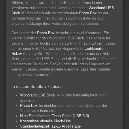
Bildern, können wir mit diesem Bündel die Fans beider
Versionen zufriedenstellen! Unser klassischer
Woodland USB
Stick
in Verbindung mit der großzügigen
Photo Box
ist der
perfekte Weg, um Ihren Kunden sowohl digitale als auch
physische Abzüge ihrer Fotos übergeben zu können.
Das Innere der
Photo Box
besteht aus zwei Kammern: Ein
kleiner Schlitz für den Woodland USB-Stick, das andere für
Drucke mit einer Größe von bis zu 6″ x 4″ (15 x 10 cm). Jedes
ist mit einer FSC / Schutz der Regenwälder
zertifizierten
Holzwolle
vorgefüllt. Wie alle unsere Produkte aus der Holz-
Serie, können der USB-Stick und die Box bedruckt (abfallender
vollflächiger Druck am Deckel) oder mit Ihrem Logo graviert
werden. Dieses Bundle ist eine Garantie, dass Ihre Kunden
immer wieder kommen!
In diesem Bundle inkludiert:
Woodland USB Stick
(ein- oder beidseitig bedruckt /
graviert)
Photo Box
(in dunkler oder heller Holz-Optik, auf der
Vorderseite bedruckt)
High Specification Flash-Chips (USB 3.0)
Kostenlose visuelle Mock-Ups
Standardlieferzeit: 12-15 Arbeitstage