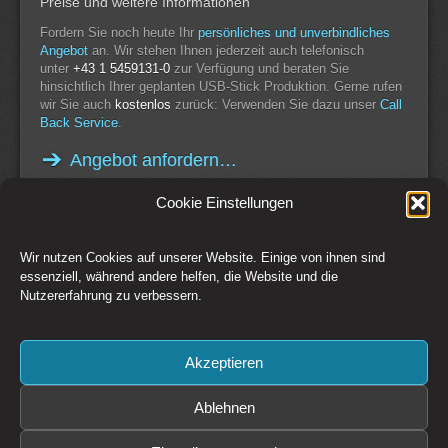
Preise und weitere Informationen
Fordern Sie noch heute Ihr
persönliches und unverbindliches
Angebot
an. Wir stehen Ihnen jederzeit auch telefonisch
unter
+43 1 5459131-0
zur Verfügung und beraten Sie
hinsichtlich Ihrer geplanten USB-Stick Produktion. Gerne rufen
wir Sie auch
kostenlos
zurück: Verwenden Sie dazu unser
Call
Back Service
.
Angebot anfordern…
Cookie Einstellungen
Wir nutzen Cookies auf unserer Website. Einige von ihnen sind
Switch to Desktop Version
essenziell, während andere helfen, die Website und die
Nutzererfahrung zu verbessern.
Kontakt
Impressum
AGB
Datenschutz
Widerrufsbelehrung
Cookie-Richtlinie (EU)
Akzeptieren
Copyright © 1993-2026 CSM Production GmbH Österreich - Creative
Solutions + Media
Preise zzgl. 20% MwSt. Irrtümer und Änderungen vorbehalten. Es gelten
Ablehnen
die
AGB
der CSM Production GmbH
Bildrechte: CSM Production GmbH, Fotolia / Adobe Stock, sofern nicht