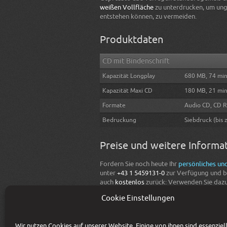
weißen Vollfläche
zu unterdrucken, um un
entstehen können, zu vermeiden.
Produktdaten
CD mit Bindenschrift
Kapazität Longplay
680 MB, 74 min
Kapazität Maxi CD
180 MB, 21 mi
Formate
Audio CD, CD 
Bedruckung
Siebdruck (bis 
Preise und weitere Informa
Fordern Sie noch heute Ihr
persönliches un
unter
+43 1 5459131-0
zur Verfügung und be
auch
kostenlos
zurück: Verwenden Sie daz
Cookie Einstellungen
Angebot anfordern…
Wir nutzen Cookies auf unserer Website. Einige von ihnen sind essenziel