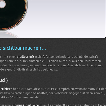
nd sichtbar machen…
ich mit einer
Brailleschrift
(Schrift für Sehbehinderte, auch Blindenschrift
arbigen Labeldruck bekommen die CDs einen Aufdruck aus den Druckfarben
oder den von Ihnen gewünschten Sonderfarben. Zusätzlich wird die CD mit
rs gut für die Brailleschrift geeignet ist.
uck)
verfahren
bedruckt. Der Offset Druck ist zu empfehlen, wenn Ihr Motiv für de
ufe bzw. Schattierungen beinhaltet, der Siebdruck hingegen ist dann sinnvoll,
afiken (Vollflächen) besteht.
ber eine
silberne Oberfläche
(Dye). Es empfiehlt sich, das Labelmotiv mit eine