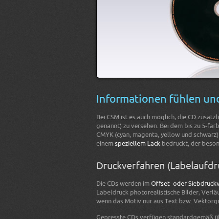
Informationen fühlen u
Bei CSM ist es auch möglich, die CD zusätzl
genannt) zu versehen. Bei dem bis zu 5-f
CMYK (cyan, magenta, yellow und schwarz) 
einem
speziellem Lack
bedruckt, der besonde
Druckverfahren (Labelaufdr
Die CDs werden im
Offset- oder Siebdruck
Labeldruck photorealistische Bilder, Verlä
wenn das Motiv nur aus Text bzw. Vektorgr
Gepresste CDs verfügen standardgemäß ü