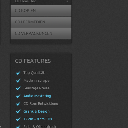
CD Clear-Disc
CD KOPIEN
CD LEERMEDIEN
CD VERPACKUNGEN
CD FEATURES
Top Qualität
Made in Europe
Günstige Preise
Audio Mastering
CD-Rom Entwicklung
n
Grafik & Design
12 cm + 8 cm CDs
Sieb- & Offsetdruck
r