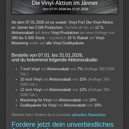
Ab dem 07.01.2026 ist es soweit: Vinyl.Pur! Die Vinyl-Aktion
im Jänner bei CSM Production.
Sichere dir bis zu
12 %
Aktionsrabatt
auf deine
Vinyl-Produktion
bei einer Auflage von
300 bis 5.000 Stück
– zusätzlich
10 % Rabatt
auf
Vinyl-
Mastering
sowie auf
alle Vinyl-Grafikpakete
.
Bestelle von 07.01. bis 31.01.2026,
und du bekommst folgende Aktionsrabatte:
7 inch Vinyl
mit
Aktionsrabatt
von
7%
(Auflage 300-5000
Stk.)
10 inch Vinyl
mit
Aktionsrabatt
von
10%
(Auflage 300-
5000 Stk.)
12 inch Vinyl
mit
Aktionsrabatt
von
12%
(Auflage 300-
5000 Stk.)
Mastering für Vinyl
mit
Aktionsrabatt
von
10%
Grafikpakete für Vinyl
mit
Aktionsrabatt
von
10%
Weitere Infos findest du in unserem
aktuellen Newsletter
.
Fordere jetzt dein unverbindliches