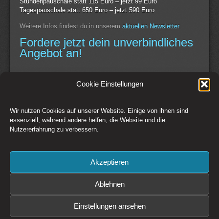
Stundenpauschale statt 115 Euro – jetzt 99 Euro
Tagespauschale statt 650 Euro – jetzt 590 Euro
Weitere Infos findest du in unserem
aktuellen Newsletter
.
Fordere jetzt dein unverbindliches
Angebot an!
Continue Reading
Cookie Einstellungen
Wir nutzen Cookies auf unserer Website. Einige von ihnen sind
Switch to Desktop Version
essenziell, während andere helfen, die Website und die
Nutzererfahrung zu verbessern.
Kontakt
Impressum
AGB
Datenschutz
Widerrufsbelehrung
Cookie-Richtlinie (EU)
Akzeptieren
Copyright © 1993-2026 CSM Production GmbH Österreich - Creative
Solutions + Media
Preise zzgl. 20% MwSt. Irrtümer und Änderungen vorbehalten. Es gelten
Ablehnen
die
AGB
der CSM Production GmbH
Bildrechte: CSM Production GmbH, Fotolia / Adobe Stock, sofern nicht
Einstellungen ansehen
anders angegeben.
Diese Website ist durch reCAPTCHA geschützt und es gelten die