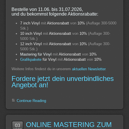
Bestelle von 11.06. bis 31.07.2026,
und du bekommst folgende Aktionsrabatte:
7 inch Vinyl
mit
Aktionsrabatt
von
10%
(Auflage 300-5000
Stk.)
10 inch Vinyl
mit
Aktionsrabatt
von
10%
(Auflage 300-
5000 Stk.)
12 inch Vinyl
mit
Aktionsrabatt
von
10%
(Auflage 300-
5000 Stk.)
Mastering für Vinyl
mit
Aktionsrabatt
von
10%
Grafikpakete
für Vinyl
mit
Aktionsrabatt
von
10%
Weitere Infos findest du in unserem
aktuellen Newsletter
.
Fordere jetzt dein unverbindliches
Angebot an!
Continue Reading
ONLINE MASTERING ZUM
03