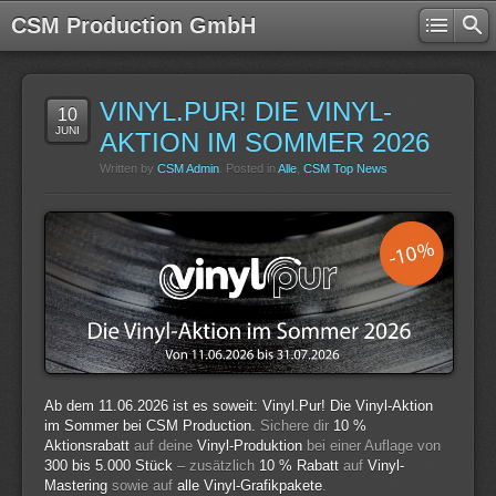
CSM Production GmbH
VINYL.PUR! DIE VINYL-
10
JUNI
AKTION IM SOMMER 2026
Written by
CSM Admin
. Posted in
Alle
,
CSM Top News
Ab dem 11.06.2026 ist es soweit: Vinyl.Pur! Die Vinyl-Aktion
im Sommer bei CSM Production.
Sichere dir
10 %
Aktionsrabatt
auf deine
Vinyl-Produktion
bei einer Auflage von
300 bis 5.000 Stück
– zusätzlich
10 % Rabatt
auf
Vinyl-
Mastering
sowie auf
alle Vinyl-Grafikpakete
.