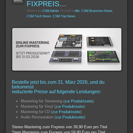
MÄRZ
FIXPREIS…
Written by
CSM Admin
. Posted in
Alle
,
CSM Branchen News
,
CSM Tech News
,
CSM Top News
Bestelle jetzt bis zum 31. März 2026, und du
bekommst
reduzierte Preise auf folgende Leistungen:
Mastering für Streaming (
zur Produktseite
)
Mastering für Vinyl (
zur Produktseite
)
Mastering für CD (
zur Produktseite
)
Audio Restauration (
zur Produktseite
)
Stereo Mastering zum Fixpreis von 39,90 Euro pro Titel
Stem Mastering zum Fixpreis von 59,90 Euro pro Titel