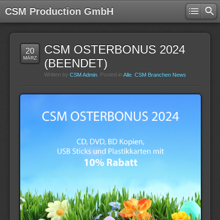
CSM Production GmbH
CSM OSTERBONUS 2024
20
MÄRZ
(BEENDET)
Written by
CSM Admin
. Posted in
Alle
,
CSM Branchen News