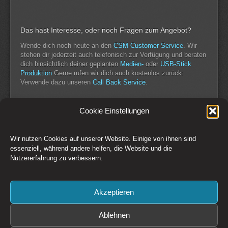
Das hast Interesse, oder noch Fragen zum Angebot?
Wende dich noch heute an den
CSM Customer Service
. Wir
stehen dir jederzeit auch telefonisch zur Verfügung und beraten
dich hinsichtlich deiner geplanten
Medien-
oder
USB-Stick
Produktion
Gerne rufen wir dich auch kostenlos zurück:
Verwende dazu unseren
Call Back Service
.
Tags:
aktion
,
csm
,
produktion
Cookie Einstellungen
Wir nutzen Cookies auf unserer Website. Einige von ihnen sind
Switch to Desktop Version
essenziell, während andere helfen, die Website und die
Nutzererfahrung zu verbessern.
Kontakt
Impressum
AGB
Datenschutz
Widerrufsbelehrung
Cookie-Richtlinie (EU)
Akzeptieren
Copyright © 1993-2026 CSM Production GmbH Österreich - Creative
Solutions + Media
Preise zzgl. 20% MwSt. Irrtümer und Änderungen vorbehalten. Es gelten
Ablehnen
die
AGB
der CSM Production GmbH