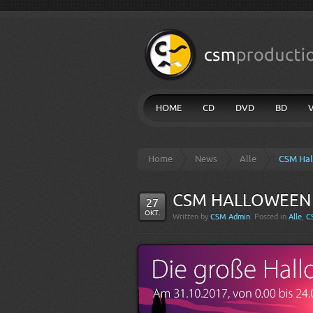
HOME
CD
DVD
BD
Home
News
Alle
CSM Hal
CSM HALLOWEEN 
27
OKT.
Written by
CSM Admin
. Posted in
Alle
,
C