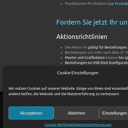
Plastikkarten Produktion (
zur Produkt
Fordern Sie jetzt Ihr u
Aktionsrichtlinien
Die Aktion ist
gültig für Bestellungen
Bestellungen vor oder nach dem 31.10
Master und Grafikdaten
müssen
bis s
Bestellungen im
USB Stick Konfigurat
Rechnungslegung berücksichtigt!
Cookie Einstellungen
Tags:
aktion
,
csm
,
produktion
Wir nutzen Cookies auf unserer Website. Einige von ihnen sind essenziel
andere helfen, die Website und die Nutzererfahrung zu verbessern.
KONTAKT
IMPRESSUM
AGB
DATENSC
Akzeptieren
Ablehnen
Einstellunge
Copyright © 1993-2026 CSM Production GmbH 
Preise zzgl. 20% MwSt. Irrtümer und Änderun
Bildrechte: CSM Production GmbH, Fotolia / 
Cookie-Richtlinie
Datenschutz
Impressum
Diese Website ist durch reCAPTCHA geschützt