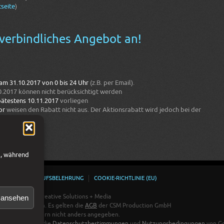
seite
)
nverbindliches Angebot an!
 am 31.10.2017 von 0 bis 24 Uhr
(z.B. per Email).
.2017 können nicht berücksichtigt werden
pätestens 10.11.2017
vorliegen
or
weisen den Rabatt nicht aus. Der Aktionsrabatt wird jedoch bei der
l, während
HUTZ
WIDERRUFSBELEHRUNG
COOKIE-RICHTLINIE (EU)
n ansehen
Österreich - Creative Solutions + Media
gen vorbehalten. Es gelten die
AGB
der CSM Production GmbH
Adobe Stock, sofern nicht anders angegeben.
 und es gelten die
Datenschutzbestimmungen
und
Nutzungsbedingungen
von Go