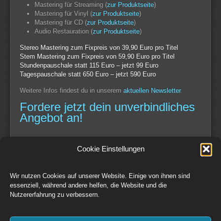
Mastering für Streaming (
zur Produktseite
)
Mastering für Vinyl (
zur Produktseite
)
Mastering für CD (
zur Produktseite
)
Audio Restauration (
zur Produktseite
)
Stereo Mastering zum Fixpreis von 39,90 Euro pro Titel
Stem Mastering zum Fixpreis von 59,90 Euro pro Titel
Stundenpauschale statt 115 Euro – jetzt 99 Euro
Tagespauschale statt 650 Euro – jetzt 590 Euro
Weitere Infos findest du in unserem
aktuellen Newsletter
.
Fordere jetzt dein unverbindliches
Angebot an!
Continue Reading
Cookie Einstellungen
Wir nutzen Cookies auf unserer Website. Einige von ihnen sind
Switch to Desktop Version
essenziell, während andere helfen, die Website und die
Nutzererfahrung zu verbessern.
Kontakt
Impressum
AGB
Datenschutz
Widerrufsbelehrung
Cookie-Richtlinie (EU)