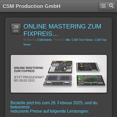
CSM Production GmbH
ONLINE MASTERING ZUM
29
JAN.
FIXPREIS…
Written by
CSM Admin
. Posted in
Alle
,
CSM Tech News
,
CSM Top
News
Bestelle jetzt bis zum 28. Februar 2025, und du
bekommst
reduzierte Preise auf folgende Leistungen: