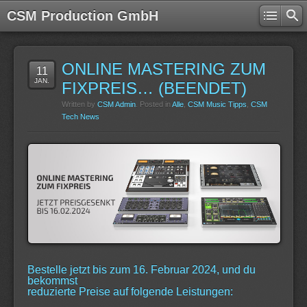
CSM Production GmbH
ONLINE MASTERING ZUM
11
JAN.
FIXPREIS… (BEENDET)
Written by
CSM Admin
. Posted in
Alle
,
CSM Music Tipps
,
CSM
Tech News
Bestelle jetzt bis zum 16. Februar 2024, und du
bekommst
reduzierte Preise auf folgende Leistungen: