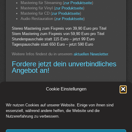
Mastering für Streaming (
zur Produktseite
)
Mastering für Vinyl (
zur Produktseite
)
Mastering für CD (
zur Produktseite
)
Audio Restauration (
zur Produktseite
)
Stereo Mastering zum Fixpreis von 39,90 Euro pro Titel
Stem Mastering zum Fixpreis von 59,90 Euro pro Titel
Stundenpauschale statt 115 Euro – jetzt 99 Euro
Tagespauschale statt 650 Euro – jetzt 590 Euro
Weitere Infos findest du in unserem
aktuellen Newsletter
.
Fordere jetzt dein unverbindliches
Angebot an!
Continue Reading
Cookie Einstellungen
Wir nutzen Cookies auf unserer Website. Einige von ihnen sind
Switch to Desktop Version
essenziell, während andere helfen, die Website und die
Nutzererfahrung zu verbessern.
Kontakt
Impressum
AGB
Datenschutz
Widerrufsbelehrung
Cookie-Richtlinie (EU)