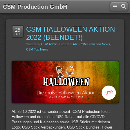
CSM Production GmbH
CSM HALLOWEEN AKTION
25
OKT.
2022 (BEENDET!)
Written by
CSM Admin
. Posted in
Alle
,
CSM Branchen News
,
CSM Top News
Ab 28.10.2022 ist es wieder soweit: CSM Production feiert
Halloween und du erhältst 10% Rabatt auf alle CD/DVD
Pressungen und Kleinserien sowie USB Sticks mit deinem
Logo, USB Stick Verpackungen, USB Stick Bundles, Power