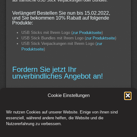
auf sämtliche USB Stick Verpackungen oder Bundles.
Verlängert! Bestellen Sie nun bis 15.02.2022,
und Sie bekommen 10% Rabatt auf folgende
Produkte:
USB Sticks mit Ihrem Logo (
zur Produktseite
)
USB Stick Bundles mit Ihrem Logo (
zur Produktseite
)
USB Stick Verpackungen mit Ihrem Logo (
zur
Produktseite
)
Fordern Sie jetzt Ihr
unverbindliches Angebot an!
Continue Reading
Cookie Einstellungen
Wir nutzen Cookies auf unserer Website. Einige von ihnen sind
Switch to Desktop Version
essenziell, während andere helfen, die Website und die
Nutzererfahrung zu verbessern.
Kontakt
Impressum
AGB
Datenschutz
Widerrufsbelehrung
Cookie-Richtlinie (EU)