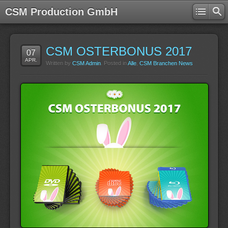
CSM Production GmbH
CSM OSTERBONUS 2017
07
APR.
Written by
CSM Admin
. Posted in
Alle
,
CSM Branchen News