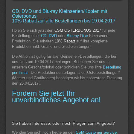
CD, DVD und Blu-ray Kleinserien/Kopien mit
Osterbonus
10% Rabatt auf alle Bestellungen bis 19.04.2017
Holen Sie sich jetzt den
CSM OSTERBONUS 2017
für jede
Bestellung einer
CD
,
DVD
oder
Blu-ray Disc
Kleinserien-
Produktion. Sie erhalten
10% Rabatt
auf Ihre komplette
Produktion, inkl. Grafik- und Studioleistungen!
Die Aktion ist gültig für alle Kleinserien-Bestellungen, die bei
uns bis zum 19.04.2017 einlangen. Besuchen Sie uns in
unserem Geschäftslokal oder schicken Sie uns Ihre
Bestellung
per Email
. Die Produktionsunterlagen aller „Osterbestellungen“
(Master und Grafikdaten) benötigen wir bis spätestens Dienstag
den 25.04.2017.
Fordern Sie jetzt Ihr
unverbindliches Angebot an!
Sie haben Interesse, oder noch Fragen zum Angebot?
Wenden Sie sich noch heute an den
CSM Customer Service
.