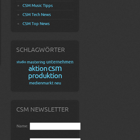
CSM Music Tipps
CSM Tech News
CSM Top News
SCHLAGWÖRTER
unternehmen
mastering
studio
csm
aktion
produktion
medienmarkt
neu
CSM NEWSLETTER
Name: