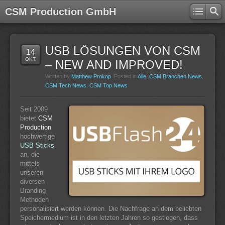
CSM Production GmbH
USB LÖSUNGEN VON CSM
14
OKT.
– NEW AND IMPROVED!
Written by
Matthew Prokop
. Posted in
Alle
,
CSM Branchen News
,
CSM Tech News
,
CSM Top News
Seit 2009
bietet
CSM
Production
hochwertige
USB Sticks
an, die
mittels
unseren
diversen
Branding-
Methoden
personalisiert werden können. Die Nachfrage an dem beliebten
Speichermedium ist in den letzten Jahren so gestiegen, dass