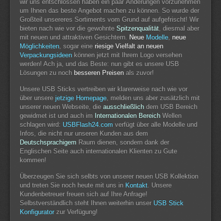
wir uns entschlossen haben ein paar Änderungen vorzunehmen
um Ihnen das beste Angebot machen zu können. So wurde der
Großteil unsereres Sortiments vom Grund auf aufgefrischt! Wir
bieten nach wie vor die gewohnte
Spitzenqualität
, diesmal aber
mit neuen und attraktiven Gesichtern.
Neue
Modelle
,
neue
Möglichkeiten
, sogar eine
riesige Vielfalt an neuen
Verpackungsideen
können jetzt mit Ihrem Logo versehen
werden! Ach ja, und das Beste: nun gibt es unsere USB
Lösungen zu noch
besseren Preisen
als zuvor!
Unsere USB Sticks vertreiben wir klarerweise nach wie vor
über unsere
jetzige Homepage
, melden uns aber zusätzlich mit
unserer neuen Webseite, die
ausschließlich
dem USB Bereich
gewidmet ist und auch im
Internationalen Bereich
Wellen
schlagen wird:
USBFlash24.com
verfügt über alle Modelle und
Infos, die nicht nur unseren Kunden aus dem
Deutschsprachigem
Raum dienen, sondern dank der
Englischen Seite auch internationalen Klienten zu Gute
kommen!
Überzeugen Sie sich selbts von unserer neuen USB Kollektion
und treten Sie noch heute mit uns in
Kontakt
. Unsere
Kundenbetreuer freuen sich auf Ihre Anfrage!
Selbstverständlich steht Ihnen weiterhin unser
USB Stick
Konfigurator
zur Verfügung!