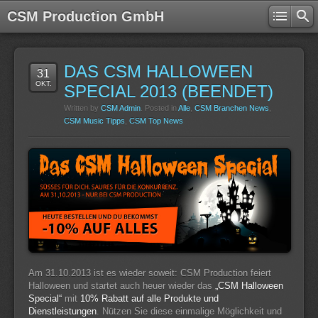
CSM Production GmbH
DAS CSM HALLOWEEN
31
OKT.
SPECIAL 2013 (BEENDET)
Written by
CSM Admin
. Posted in
Alle
,
CSM Branchen News
,
CSM Music Tipps
,
CSM Top News
Am 31.10.2013 ist es wieder soweit: CSM Production feiert
Halloween und startet auch heuer wieder das
„CSM Halloween
Special“
mit
10% Rabatt auf alle Produkte und
Dienstleistungen
. Nützen Sie diese einmalige Möglichkeit und