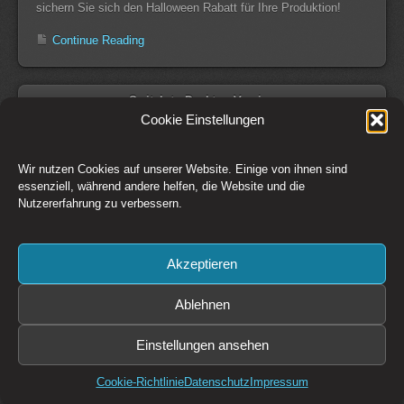
sichern Sie sich den Halloween Rabatt für Ihre Produktion!
Continue Reading
Switch to Desktop Version
Cookie Einstellungen
Kontakt
Impressum
AGB
Datenschutz
Widerrufsbelehrung
Cookie-Richtlinie (EU)
Wir nutzen Cookies auf unserer Website. Einige von ihnen sind
essenziell, während andere helfen, die Website und die
Copyright © 1993-2026 CSM Production GmbH Österreich - Creative
Nutzererfahrung zu verbessern.
Solutions + Media
Preise zzgl. 20% MwSt. Irrtümer und Änderungen vorbehalten. Es gelten
die
AGB
der CSM Production GmbH
Bildrechte: CSM Production GmbH, Fotolia / Adobe Stock, sofern nicht
Akzeptieren
anders angegeben.
Diese Website ist durch reCAPTCHA geschützt und es gelten die
Ablehnen
Datenschutzbestimmungen
und
Nutzungsbedingungen
von Google.
Einstellungen ansehen
Cookie-Richtlinie
Datenschutz
Impressum