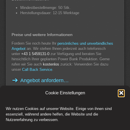
Mindestbestellmenge: 50 Stk.
Herstellungsdauer: 12-15 Werktage
Preise und weitere Informationen
Fordern Sie noch heute Ihr
persönliches und unverbindliches
Angebot
an. Wir stehen Ihnen jederzeit auch telefonisch
unter
+43 1 5459131-0
zur Verfügung und beraten Sie
hinsichtlich Ihrer geplanten Power Bank Produktion. Gerne
rufen wir Sie auch
kostenlos
zurück: Verwenden Sie dazu
unser
Call Back Service
.
Angebot anfordern…
Cookie Einstellungen
Wir nutzen Cookies auf unserer Website. Einige von ihnen sind
Switch to Desktop Version
essenziell, während andere helfen, die Website und die
Nutzererfahrung zu verbessern.
Kontakt
Impressum
AGB
Datenschutz
Widerrufsbelehrung
Cookie-Richtlinie (EU)