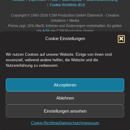
Cookie-Richtlinie (EU)
Copyright © 1993-2026 CSM Production GmbH Österreich - Creative
Solutions + Media
Preise zzgl. 20% MwSt. Irrtümer und Änderungen vorbehalten. Es gelten
die
AGB
der CSM Production GmbH
Bildrechte: CSM Production GmbH, Fotolia / Adobe Stock, sofern nicht
Cookie Einstellungen
anders angegeben.
Diese Website ist durch reCAPTCHA geschützt und es gelten die
Datenschutzbestimmungen
und
Nutzungsbedingungen
von Google.
Wir nutzen Cookies auf unserer Website. Einige von ihnen sind
essenziell, während andere helfen, die Website und die
Nutzererfahrung zu verbessern.
Akzeptieren
Ablehnen
Einstellungen ansehen
Cookie-Richtlinie
Datenschutz
Impressum