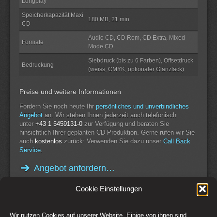
Longplay
Speicherkapazität Maxi
180 MB, 21 min
CD
Audio CD, CD Rom, CD Extra, Mixed
Formate
Mode CD
Siebdruck (bis zu 6 Farben), Offsetdruck
Bedruckung
(weiss, CMYK, optionaler Glanzlack)
Preise und weitere Informationen
Fordern Sie noch heute Ihr
persönliches und unverbindliches
Angebot
an. Wir stehen Ihnen jederzeit auch telefonisch
unter
+43 1 5459131-0
zur Verfügung und beraten Sie
hinsichtlich Ihrer geplanten CD Produktion. Gerne rufen wir Sie
auch
kostenlos
zurück: Verwenden Sie dazu unser
Call Back
Service
.
Angebot anfordern…
Cookie Einstellungen
Wir nutzen Cookies auf unserer Website. Einige von ihnen sind