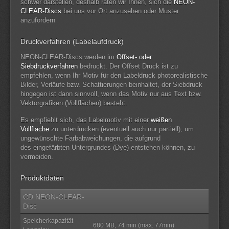
schwer darstellen, deshalb raten wir Ihnen, sich die
NEON-
CLEAR-Discs
bei uns vor Ort anzusehen oder Muster
anzufordern
Druckverfahren (Labelaufdruck)
NEON-CLEAR-Discs werden im
Offset- oder
Siebdruckverfahren
bedruckt. Der Offset Druck ist zu
empfehlen, wenn Ihr Motiv für den Labeldruck photorealistische
Bilder, Verläufe bzw. Schattierungen beinhaltet, der Siebdruck
hingegen ist dann sinnvoll, wenn das Motiv nur aus Text bzw.
Vektorgrafiken (Vollflächen) besteht.
Es empfiehlt sich, das Labelmotiv mit einer
weißen
Vollfläche
zu unterdrucken (eventuell auch nur partiell), um
ungewünschte Farbabweichungen, die aufgrund
des eingefärbten Untergrundes (Dye) entstehen können, zu
vermeiden.
Produktdaten
CD NEON-CLEAR-
Disc
Speicherkapazität
680 MB, 74 min (max. 77min)