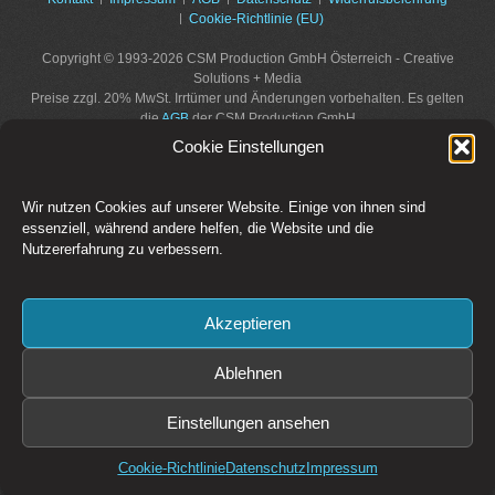
Cookie-Richtlinie (EU)
Copyright © 1993-2026 CSM Production GmbH Österreich - Creative
Solutions + Media
Preise zzgl. 20% MwSt. Irrtümer und Änderungen vorbehalten. Es gelten
die
AGB
der CSM Production GmbH
Bildrechte: CSM Production GmbH, Fotolia / Adobe Stock, sofern nicht
Cookie Einstellungen
anders angegeben.
Diese Website ist durch reCAPTCHA geschützt und es gelten die
Datenschutzbestimmungen
und
Nutzungsbedingungen
von Google.
Wir nutzen Cookies auf unserer Website. Einige von ihnen sind
essenziell, während andere helfen, die Website und die
Nutzererfahrung zu verbessern.
Akzeptieren
Ablehnen
Einstellungen ansehen
Cookie-Richtlinie
Datenschutz
Impressum