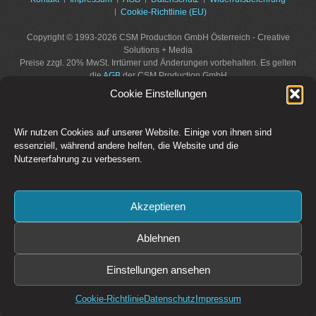
Cookie-Richtlinie (EU)
Copyright © 1993-2026 CSM Production GmbH Österreich - Creative
Solutions + Media
Preise zzgl. 20% MwSt. Irrtümer und Änderungen vorbehalten. Es gelten
die
AGB
der CSM Production GmbH
Bildrechte: CSM Production GmbH, Fotolia / Adobe Stock, sofern nicht
Cookie Einstellungen
anders angegeben.
Diese Website ist durch reCAPTCHA geschützt und es gelten die
Datenschutzbestimmungen
und
Nutzungsbedingungen
von Google.
Wir nutzen Cookies auf unserer Website. Einige von ihnen sind
essenziell, während andere helfen, die Website und die
Nutzererfahrung zu verbessern.
Akzeptieren
Ablehnen
Einstellungen ansehen
Cookie-Richtlinie
Datenschutz
Impressum