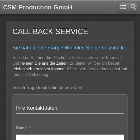
CSM Production GmbH
CALL BACK SERVICE
Sie haben eine Frage? Wir rufen Sie gerne zurück!
Schicken Sie uns Ihre Nachricht über dieses Email Formular
und
nennen Sie uns die Zeiten
, zu denen wir Sie am besten
telefonisch erreichen können
. Wir setzen uns baldmöglichst mit
Ihnen in Verbindung.
Ihre Anfrage kostet Sie keinen Cent!
Ihre Kontaktdaten:
Name
*